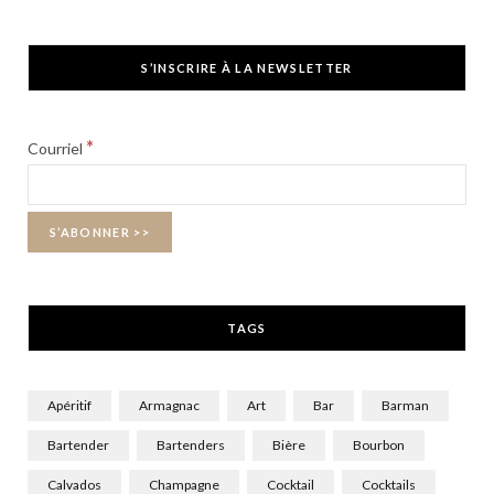
a
(
n
c
T
s
S’INSCRIRE À LA NEWSLETTER
e
w
t
b
i
a
*
Courriel
o
t
g
o
t
r
k
e
a
r
m
TAGS
)
Apéritif
Armagnac
Art
Bar
Barman
Bartender
Bartenders
Bière
Bourbon
Calvados
Champagne
Cocktail
Cocktails