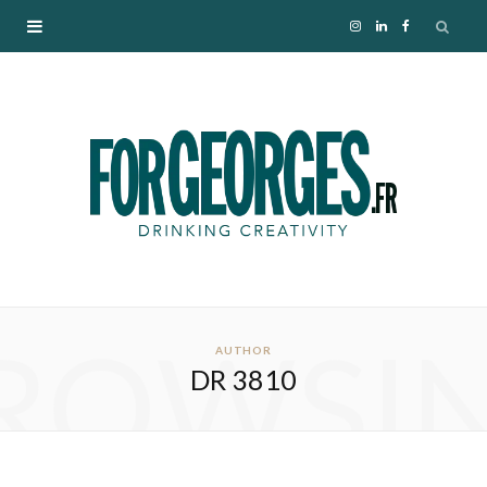
I
L
F
n
i
a
s
n
c
t
k
e
a
e
b
g
d
o
ROWSI
r
I
o
AUTHOR
DR 3810
a
n
k
m