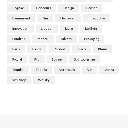
Cognac
Concours
Design
Ecosse
Evenement
Gin
Heineken
Infographie
Innovation
Liqueur
Livre
Loi Evin
Londres
Mezcal
Mixers
Packaging
Paris
Pastis
Pernod
Pisco
Rhum
Ricard
Rtd
Soirée
Spiritourisme
Tequila
Téquila
Vermouth
Vin
Vodka
Whiskey
Whisky