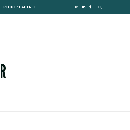
PLOUF ! L’AGENCE
I
L
F
n
i
a
s
n
c
t
k
e
a
e
b
g
d
o
r
I
o
a
n
k
m