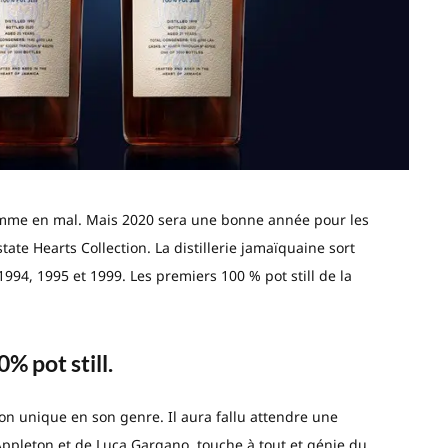
 comme en mal. Mais 2020 sera une bonne année pour les
ate Hearts Collection. La distillerie jamaïquaine sort
994, 1995 et 1999. Les premiers 100 % pot still de la
% pot still.
ion unique en son genre. Il aura fallu attendre une
Appleton et de Luca Gargano, touche à tout et génie du