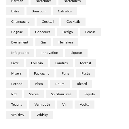
Barman
Bartender
Bartenders
Bière
Bourbon
Calvados
Champagne
Cocktail
Cocktails
Cognac
Concours
Design
Ecosse
Evenement
Gin
Heineken
Infographie
Innovation
Liqueur
Livre
Loi Evin
Londres
Mezcal
Mixers
Packaging
Paris
Pastis
Pernod
Pisco
Rhum
Ricard
Rtd
Soirée
Spiritourisme
Tequila
Téquila
Vermouth
Vin
Vodka
Whiskey
Whisky