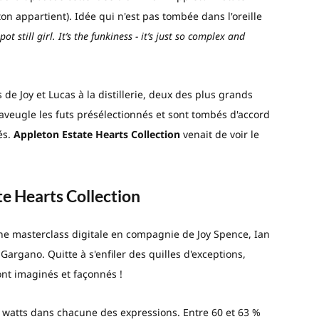
on appartient). Idée qui n'est pas tombée dans l'oreille
pot still girl. It’s the funkiness - it’s just so complex and
s de Joy et Lucas à la distillerie, deux des plus grands
veugle les futs présélectionnés et sont tombés d'accord
és.
Appleton Estate Hearts Collection
venait de voir le
te Hearts Collection
une masterclass digitale en compagnie de Joy Spence, Ian
argano. Quitte à s'enfiler des quilles d'exceptions,
nt imaginés et façonnés !
watts dans chacune des expressions. Entre 60 et 63 %