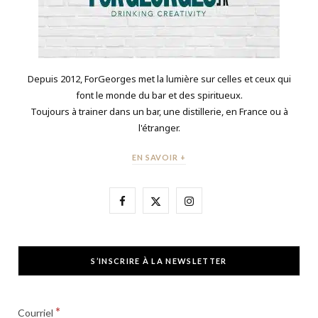
Depuis 2012, ForGeorges met la lumière sur celles et ceux qui
font le monde du bar et des spiritueux.
Toujours à trainer dans un bar, une distillerie, en France ou à
l'étranger.
EN SAVOIR +
F
X
I
a
(
n
c
T
s
S’INSCRIRE À LA NEWSLETTER
e
w
t
b
i
a
*
Courriel