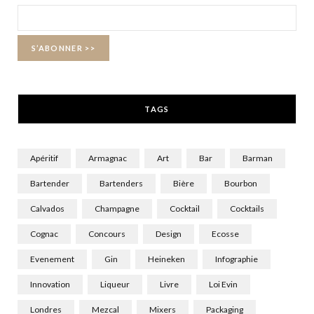
o
t
g
o
t
r
k
e
a
r
m
TAGS
)
Apéritif
Armagnac
Art
Bar
Barman
Bartender
Bartenders
Bière
Bourbon
Calvados
Champagne
Cocktail
Cocktails
Cognac
Concours
Design
Ecosse
Evenement
Gin
Heineken
Infographie
Innovation
Liqueur
Livre
Loi Evin
Londres
Mezcal
Mixers
Packaging