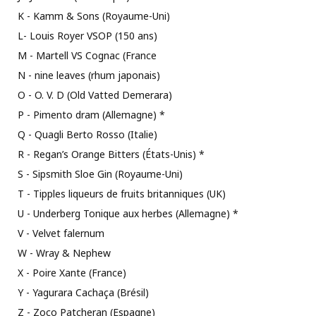
K - Kamm & Sons (Royaume-Uni)
L- Louis Royer VSOP (150 ans)
M - Martell VS Cognac (France
N - nine leaves (rhum japonais)
O - O. V. D (Old Vatted Demerara)
P - Pimento dram (Allemagne) *
Q - Quagli Berto Rosso (Italie)
R - Regan’s Orange Bitters (États-Unis) *
S - Sipsmith Sloe Gin (Royaume-Uni)
T - Tipples liqueurs de fruits britanniques (UK)
U - Underberg Tonique aux herbes (Allemagne) *
V - Velvet falernum
W - Wray & Nephew
X - Poire Xante (France)
Y - Yagurara Cachaça (Brésil)
Z - Zoco Patcheran (Espagne)