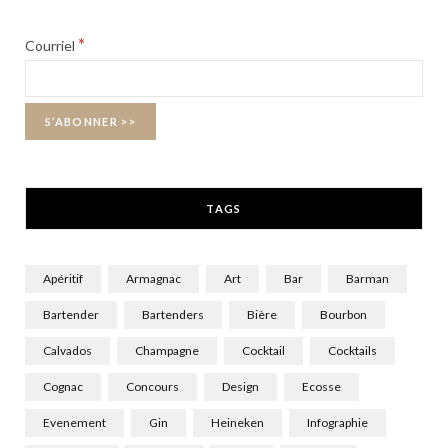
b
i
a
*
Courriel
o
t
g
o
t
r
k
e
a
r
m
TAGS
)
Apéritif
Armagnac
Art
Bar
Barman
Bartender
Bartenders
Bière
Bourbon
Calvados
Champagne
Cocktail
Cocktails
Cognac
Concours
Design
Ecosse
Evenement
Gin
Heineken
Infographie