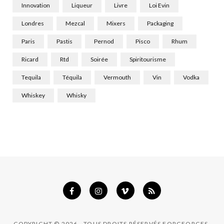
Innovation
Liqueur
Livre
Loi Evin
Londres
Mezcal
Mixers
Packaging
Paris
Pastis
Pernod
Pisco
Rhum
Ricard
Rtd
Soirée
Spiritourisme
Tequila
Téquila
Vermouth
Vin
Vodka
Whiskey
Whisky
COPYRIGHT © 2026 - TOUS DROITS RÉSERVÉS FORGEORGES.