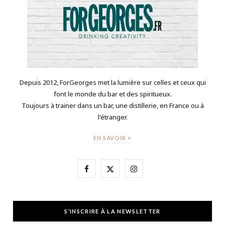
Depuis 2012, ForGeorges met la lumière sur celles et ceux qui
font le monde du bar et des spiritueux.
Toujours à trainer dans un bar, une distillerie, en France ou à
l'étranger.
EN SAVOIR +
F
X
I
a
(
n
c
T
s
S’INSCRIRE À LA NEWSLETTER
e
w
t