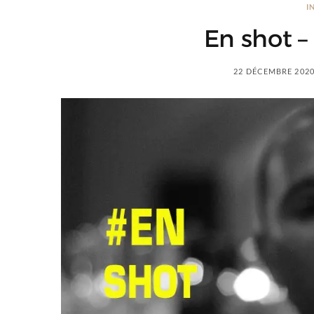
I
En shot –
22 DÉCEMBRE 202