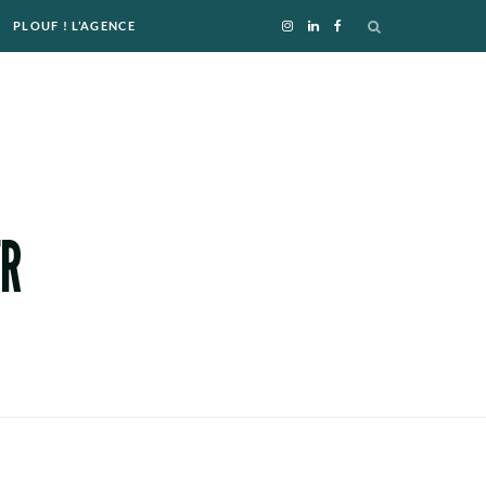
PLOUF ! L’AGENCE
I
L
F
n
i
a
s
n
c
t
k
e
a
e
b
g
d
o
r
I
o
a
n
k
m