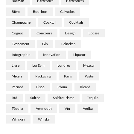
Barman
Bartender
Bartenders
Bière
Bourbon
Calvados
Champagne
Cocktail
Cocktails
Cognac
Concours
Design
Ecosse
Evenement
Gin
Heineken
Infographie
Innovation
Liqueur
Livre
Loi Evin
Londres
Mezcal
Mixers
Packaging
Paris
Pastis
Pernod
Pisco
Rhum
Ricard
Rtd
Soirée
Spiritourisme
Tequila
Téquila
Vermouth
Vin
Vodka
Whiskey
Whisky