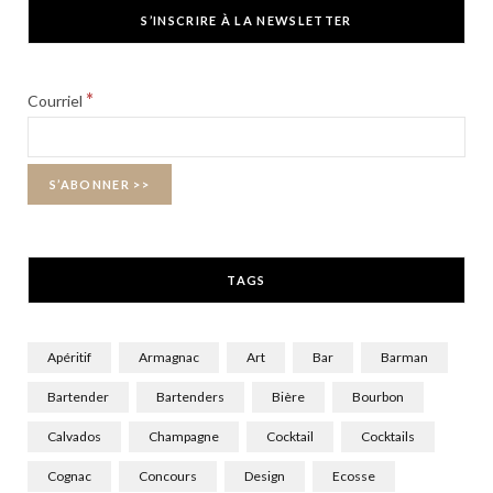
c
T
s
S’INSCRIRE À LA NEWSLETTER
e
w
t
b
i
a
*
Courriel
o
t
g
o
t
r
k
e
a
r
m
TAGS
)
Apéritif
Armagnac
Art
Bar
Barman
Bartender
Bartenders
Bière
Bourbon
Calvados
Champagne
Cocktail
Cocktails
Cognac
Concours
Design
Ecosse