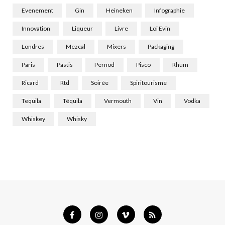
Evenement
Gin
Heineken
Infographie
Innovation
Liqueur
Livre
Loi Evin
Londres
Mezcal
Mixers
Packaging
Paris
Pastis
Pernod
Pisco
Rhum
Ricard
Rtd
Soirée
Spiritourisme
Tequila
Téquila
Vermouth
Vin
Vodka
Whiskey
Whisky