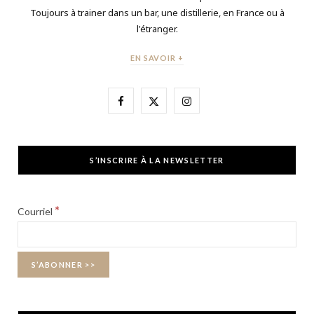
Toujours à trainer dans un bar, une distillerie, en France ou à
l'étranger.
EN SAVOIR +
F
X
I
a
(
n
c
T
s
S’INSCRIRE À LA NEWSLETTER
e
w
t
b
i
a
*
Courriel
o
t
g
o
t
r
k
e
a
r
m