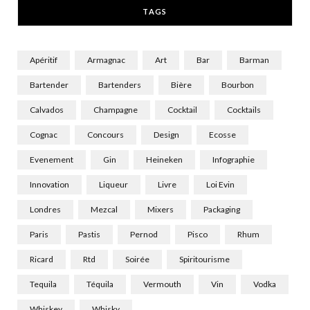
TAGS
)
Apéritif
Armagnac
Art
Bar
Barman
Bartender
Bartenders
Bière
Bourbon
Calvados
Champagne
Cocktail
Cocktails
Cognac
Concours
Design
Ecosse
Evenement
Gin
Heineken
Infographie
Innovation
Liqueur
Livre
Loi Evin
Londres
Mezcal
Mixers
Packaging
Paris
Pastis
Pernod
Pisco
Rhum
Ricard
Rtd
Soirée
Spiritourisme
Tequila
Téquila
Vermouth
Vin
Vodka
Whiskey
Whisky