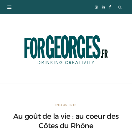
I
L
F
n
i
a
s
n
c
t
k
e
a
e
b
g
d
o
r
I
o
INDUSTRIE
a
n
k
Au goût de la vie : au coeur des
m
Côtes du Rhône