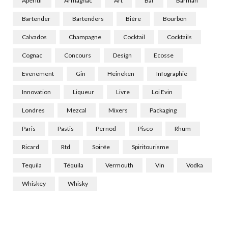
Apéritif
Armagnac
Art
Bar
Barman
Bartender
Bartenders
Bière
Bourbon
Calvados
Champagne
Cocktail
Cocktails
Cognac
Concours
Design
Ecosse
Evenement
Gin
Heineken
Infographie
Innovation
Liqueur
Livre
Loi Evin
Londres
Mezcal
Mixers
Packaging
Paris
Pastis
Pernod
Pisco
Rhum
Ricard
Rtd
Soirée
Spiritourisme
Tequila
Téquila
Vermouth
Vin
Vodka
Whiskey
Whisky