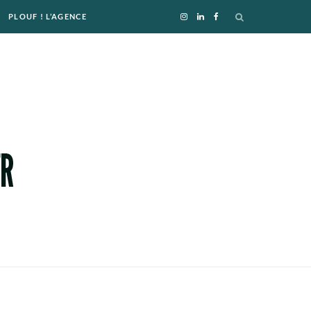
PLOUF ! L’AGENCE
I
L
F
n
i
a
s
n
c
t
k
e
a
e
b
g
d
o
r
I
o
a
n
k
m