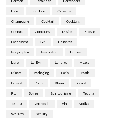
Barman
Bartender
Bartenders
Bière
Bourbon
Calvados
Champagne
Cocktail
Cocktails
Cognac
Concours
Design
Ecosse
Evenement
Gin
Heineken
Infographie
Innovation
Liqueur
Livre
Loi Evin
Londres
Mezcal
Mixers
Packaging
Paris
Pastis
Pernod
Pisco
Rhum
Ricard
Rtd
Soirée
Spiritourisme
Tequila
Téquila
Vermouth
Vin
Vodka
Whiskey
Whisky