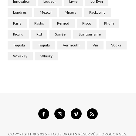
Innovation
Liqueur
Livre
Loi Evin
Londres
Mezcal
Mixers
Packaging
Paris
Pastis
Pernod
Pisco
Rhum
Ricard
Rtd
Soirée
Spiritourisme
Tequila
Téquila
Vermouth
Vin
Vodka
Whiskey
Whisky
COPYRIGHT © 2026 - TOUS DROITS RÉSERVÉS FORGEORGES.