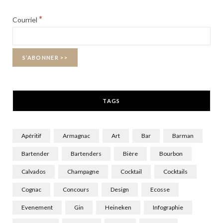
b
i
a
*
Courriel
o
t
g
o
t
r
k
e
a
r
m
TAGS
)
Apéritif
Armagnac
Art
Bar
Barman
Bartender
Bartenders
Bière
Bourbon
Calvados
Champagne
Cocktail
Cocktails
Cognac
Concours
Design
Ecosse
Evenement
Gin
Heineken
Infographie