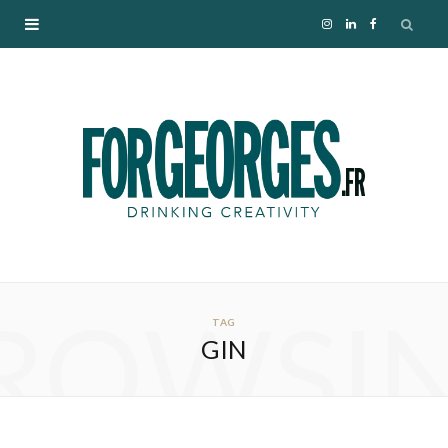
I
L
F
n
i
a
s
n
c
t
k
e
a
e
b
g
d
o
ROWSI
r
I
o
TAG
GIN
a
n
k
m