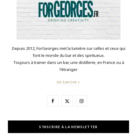
Depuis 2012, ForGeorges met la lumière sur celles et ceux qui
font le monde du bar et des spiritueux.
Toujours à trainer dans un bar, une distillerie, en France ou à
l'étranger.
EN SAVOIR +
F
X
I
a
(
n
c
T
s
S’INSCRIRE À LA NEWSLETTER
e
w
t