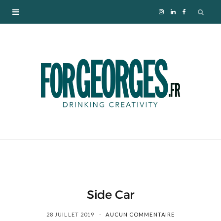
I
L
F
n
i
a
s
n
c
t
k
e
a
e
b
g
d
o
r
I
o
a
n
k
Side Car
m
28 JUILLET 2019
AUCUN COMMENTAIRE