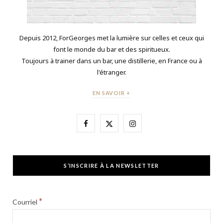
Depuis 2012, ForGeorges met la lumière sur celles et ceux qui
font le monde du bar et des spiritueux.
Toujours à trainer dans un bar, une distillerie, en France ou à
l'étranger.
EN SAVOIR +
F
X
I
a
(
n
c
T
s
S’INSCRIRE À LA NEWSLETTER
e
w
t
b
i
a
*
Courriel
o
t
g