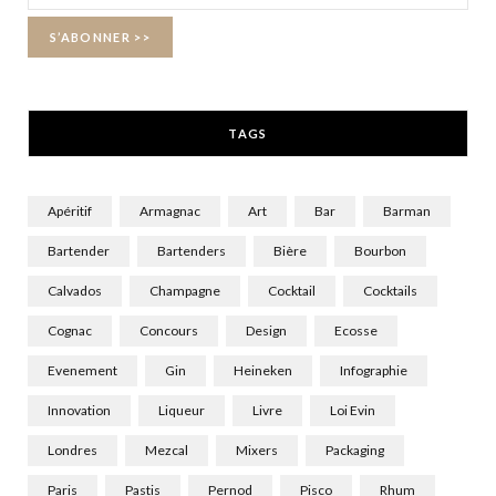
o
t
r
k
e
a
r
m
TAGS
)
Apéritif
Armagnac
Art
Bar
Barman
Bartender
Bartenders
Bière
Bourbon
Calvados
Champagne
Cocktail
Cocktails
Cognac
Concours
Design
Ecosse
Evenement
Gin
Heineken
Infographie
Innovation
Liqueur
Livre
Loi Evin
Londres
Mezcal
Mixers
Packaging
Paris
Pastis
Pernod
Pisco
Rhum