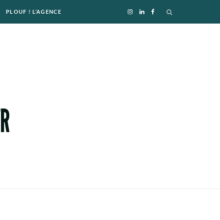
PLOUF ! L’AGENCE
I
L
F
n
i
a
s
n
c
t
k
e
a
e
b
g
d
o
r
I
o
a
n
k
m