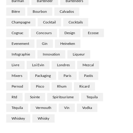
Barman
Bartender
Bartenders
Bière
Bourbon
Calvados
Champagne
Cocktail
Cocktails
Cognac
Concours
Design
Ecosse
Evenement
Gin
Heineken
Infographie
Innovation
Liqueur
Livre
Loi Evin
Londres
Mezcal
Mixers
Packaging
Paris
Pastis
Pernod
Pisco
Rhum
Ricard
Rtd
Soirée
Spiritourisme
Tequila
Téquila
Vermouth
Vin
Vodka
Whiskey
Whisky