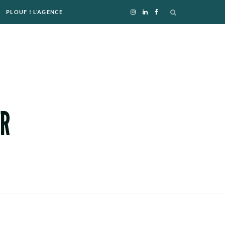
PLOUF ! L’AGENCE
I
L
F
n
i
a
s
n
c
t
k
e
a
e
b
g
d
o
r
I
o
a
n
k
m