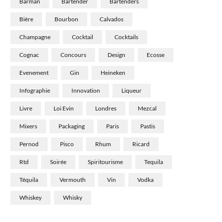
Barman
Bartender
Bartenders
Bière
Bourbon
Calvados
Champagne
Cocktail
Cocktails
Cognac
Concours
Design
Ecosse
Evenement
Gin
Heineken
Infographie
Innovation
Liqueur
Livre
Loi Evin
Londres
Mezcal
Mixers
Packaging
Paris
Pastis
Pernod
Pisco
Rhum
Ricard
Rtd
Soirée
Spiritourisme
Tequila
Téquila
Vermouth
Vin
Vodka
Whiskey
Whisky