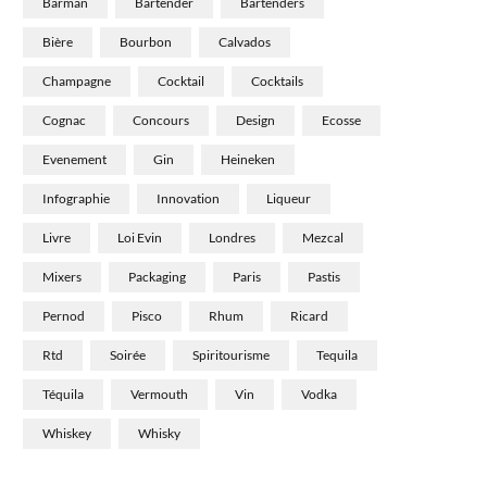
Barman
Bartender
Bartenders
Bière
Bourbon
Calvados
Champagne
Cocktail
Cocktails
Cognac
Concours
Design
Ecosse
Evenement
Gin
Heineken
Infographie
Innovation
Liqueur
Livre
Loi Evin
Londres
Mezcal
Mixers
Packaging
Paris
Pastis
Pernod
Pisco
Rhum
Ricard
Rtd
Soirée
Spiritourisme
Tequila
Téquila
Vermouth
Vin
Vodka
Whiskey
Whisky