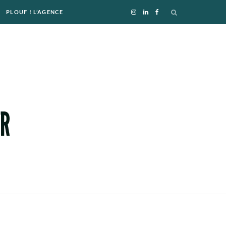
PLOUF ! L’AGENCE
I
L
F
n
i
a
s
n
c
t
k
e
a
e
b
g
d
o
r
I
o
a
n
k
m