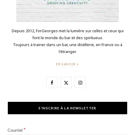
Depuis 2012, ForGeorges met la lumière sur celles et ceux qui
font le monde du bar et des spiritueux.
Toujours à trainer dans un bar, une distillerie, en France ou à
l'étranger.
EN SAVOIR +
F
X
I
a
(
n
c
T
s
S’INSCRIRE À LA NEWSLETTER
e
w
t
b
i
a
*
Courriel