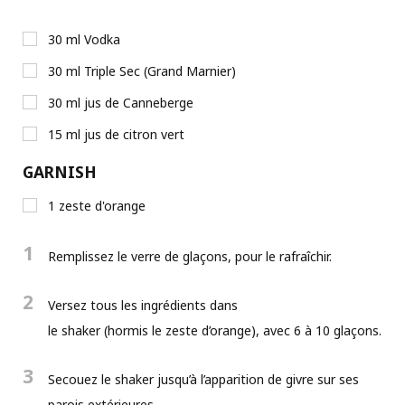
30
ml
Vodka
30
ml
Triple Sec (Grand Marnier)
30
ml
jus de Canneberge
15
ml
jus de citron vert
GARNISH
1
zeste d'orange
1
Remplissez le verre de glaçons, pour le rafraîchir.
2
Versez tous les ingrédients dans
le shaker (hormis le zeste d’orange), avec 6 à 10 glaçons.
3
Secouez le shaker jusqu’à l’apparition de givre sur ses
parois extérieures.