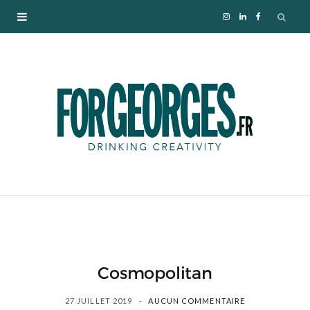
I
L
F
n
i
a
s
n
c
t
k
e
a
e
b
g
d
o
r
I
o
a
n
k
Cosmopolitan
m
27 JUILLET 2019
AUCUN COMMENTAIRE