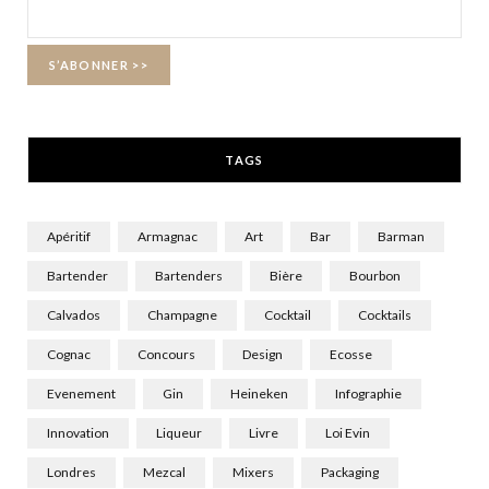
o
t
g
o
t
r
k
e
a
r
m
TAGS
)
Apéritif
Armagnac
Art
Bar
Barman
Bartender
Bartenders
Bière
Bourbon
Calvados
Champagne
Cocktail
Cocktails
Cognac
Concours
Design
Ecosse
Evenement
Gin
Heineken
Infographie
Innovation
Liqueur
Livre
Loi Evin
Londres
Mezcal
Mixers
Packaging