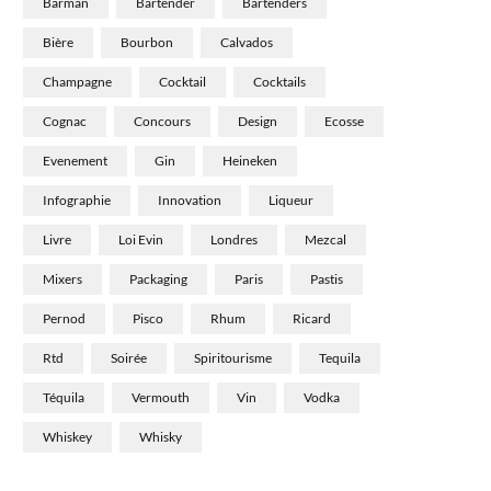
Barman
Bartender
Bartenders
Bière
Bourbon
Calvados
Champagne
Cocktail
Cocktails
Cognac
Concours
Design
Ecosse
Evenement
Gin
Heineken
Infographie
Innovation
Liqueur
Livre
Loi Evin
Londres
Mezcal
Mixers
Packaging
Paris
Pastis
Pernod
Pisco
Rhum
Ricard
Rtd
Soirée
Spiritourisme
Tequila
Téquila
Vermouth
Vin
Vodka
Whiskey
Whisky