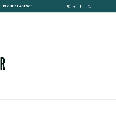
PLOUF ! L’AGENCE
I
L
F
n
i
a
s
n
c
t
k
e
a
e
b
g
d
o
r
I
o
a
n
k
m