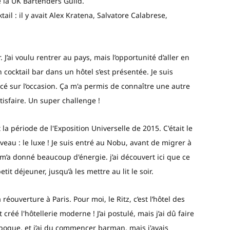
e la UK Bartenders Guild.
il : il y avait Alex Kratena, Salvatore Calabrese,
’ai voulu rentrer au pays, mais l’opportunité d’aller en
cocktail bar dans un hôtel s’est présentée. Je suis
cé sur l’occasion. Ça m'a permis de connaître une autre
atisfaire. Un super challenge !
la période de l'Exposition Universelle de 2015. C'était le
u : le luxe ! Je suis entré au Nobu, avant de migrer à
ie m’a donné beaucoup d'énergie. j’ai découvert ici que ce
it déjeuner, jusqu’à les mettre au lit le soir.
réouverture à Paris. Pour moi, le Ritz, c’est l’hôtel des
créé l'hôtellerie moderne ! J’ai postulé, mais j’ai dû faire
époque, et j’ai du commencer barman, mais j'avais