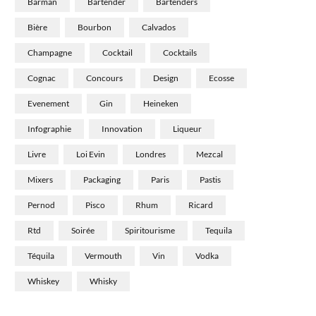
Barman
Bartender
Bartenders
Bière
Bourbon
Calvados
Champagne
Cocktail
Cocktails
Cognac
Concours
Design
Ecosse
Evenement
Gin
Heineken
Infographie
Innovation
Liqueur
Livre
Loi Evin
Londres
Mezcal
Mixers
Packaging
Paris
Pastis
Pernod
Pisco
Rhum
Ricard
Rtd
Soirée
Spiritourisme
Tequila
Téquila
Vermouth
Vin
Vodka
Whiskey
Whisky