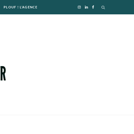
PLOUF ! L’AGENCE
I
L
F
n
i
a
s
n
c
t
k
e
a
e
b
g
d
o
r
I
o
a
n
k
m