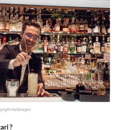
yright ForGeorges
ari ?