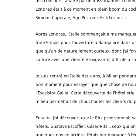
des concours, à faire partie d’associations comm
Londres était à ce moment en plein boom du cockta
Simone Caporale, Ago Perrone, Erik Lorincz…
Après Londres, l’Italie commençait à me manquer. J
Inde 9 mois pour l'ouverture à Bangalore dans un 
quelqu’un de naturellement curieux, donc j’ai fon
culture avec une clientèle exigeante, difficile à s
Je suis rentré en Italie deux ans, à Milan pendant 
bon moment pour essayer quelque chose de nouvea
l'Excelsior Gallia. Cette découverte de l'hôteller
milieu permettait de chouchouter les clients du pet
Ensuite, j’ai découvert que le Ritz programmait sa 
hôtels. Gustave Escoffier, César Ritz… ceux qui ont 
quelques pas en arrière. J’étais bar manager à l’