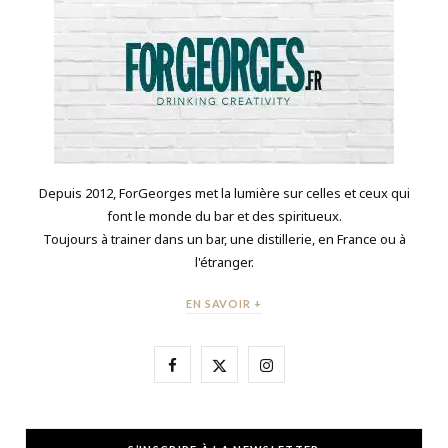
Depuis 2012, ForGeorges met la lumière sur celles et ceux qui
font le monde du bar et des spiritueux.
Toujours à trainer dans un bar, une distillerie, en France ou à
l'étranger.
EN SAVOIR +
F
X
I
a
(
n
c
T
s