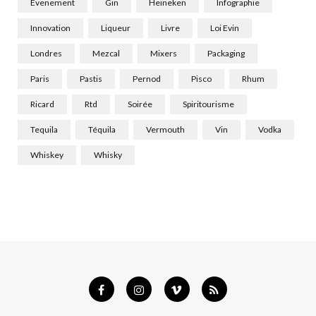
Evenement
Gin
Heineken
Infographie
Innovation
Liqueur
Livre
Loi Evin
Londres
Mezcal
Mixers
Packaging
Paris
Pastis
Pernod
Pisco
Rhum
Ricard
Rtd
Soirée
Spiritourisme
Tequila
Téquila
Vermouth
Vin
Vodka
Whiskey
Whisky