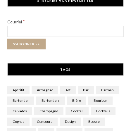
S’INSCRIRE À LA NEWSLETTER
e
w
t
b
i
a
*
Courriel
o
t
g
o
t
r
k
e
a
r
m
TAGS
)
Apéritif
Armagnac
Art
Bar
Barman
Bartender
Bartenders
Bière
Bourbon
Calvados
Champagne
Cocktail
Cocktails
Cognac
Concours
Design
Ecosse