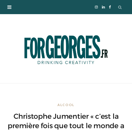
I
L
F
n
i
a
s
n
c
t
k
e
a
e
b
g
d
o
r
I
o
ALCOOL
a
n
k
Christophe Jumentier « c’est la
m
première fois que tout le monde a