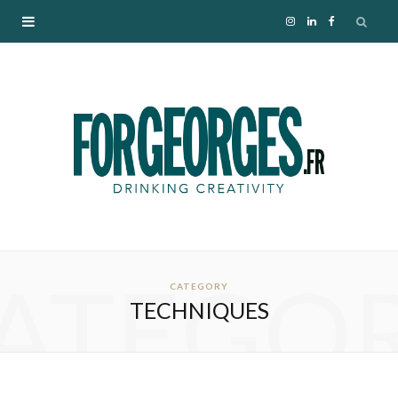
I
L
F
n
i
a
s
n
c
t
k
e
a
e
b
g
d
o
ATEGO
r
I
o
CATEGORY
TECHNIQUES
a
n
k
m