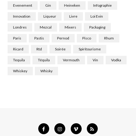
Evenement
Gin
Heineken
Infographie
Innovation
Liqueur
Livre
Loi Evin
Londres
Mezcal
Mixers
Packaging
Paris
Pastis
Pernod
Pisco
Rhum
Ricard
Rtd
Soirée
Spiritourisme
Tequila
Téquila
Vermouth
Vin
Vodka
Whiskey
Whisky