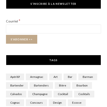
c
T
s
S’INSCRIRE À LA NEWSLETTER
e
w
t
b
i
a
*
Courriel
o
t
g
o
t
r
k
e
a
r
m
TAGS
)
Apéritif
Armagnac
Art
Bar
Barman
Bartender
Bartenders
Bière
Bourbon
Calvados
Champagne
Cocktail
Cocktails
Cognac
Concours
Design
Ecosse