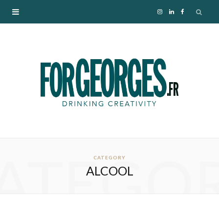
I
L
F
n
i
a
s
n
c
t
k
e
a
e
b
g
d
o
ATEGO
r
I
o
CATEGORY
ALCOOL
a
n
k
m