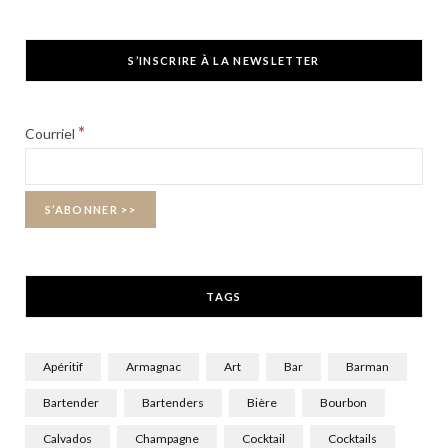
a
(
n
c
T
s
S’INSCRIRE À LA NEWSLETTER
e
w
t
b
i
a
*
Courriel
o
t
g
o
t
r
k
e
a
r
m
TAGS
)
Apéritif
Armagnac
Art
Bar
Barman
Bartender
Bartenders
Bière
Bourbon
Calvados
Champagne
Cocktail
Cocktails