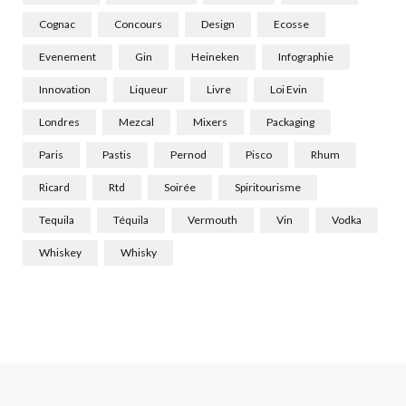
Cognac
Concours
Design
Ecosse
Evenement
Gin
Heineken
Infographie
Innovation
Liqueur
Livre
Loi Evin
Londres
Mezcal
Mixers
Packaging
Paris
Pastis
Pernod
Pisco
Rhum
Ricard
Rtd
Soirée
Spiritourisme
Tequila
Téquila
Vermouth
Vin
Vodka
Whiskey
Whisky