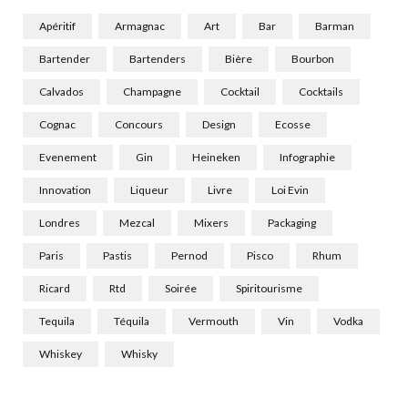
Apéritif
Armagnac
Art
Bar
Barman
Bartender
Bartenders
Bière
Bourbon
Calvados
Champagne
Cocktail
Cocktails
Cognac
Concours
Design
Ecosse
Evenement
Gin
Heineken
Infographie
Innovation
Liqueur
Livre
Loi Evin
Londres
Mezcal
Mixers
Packaging
Paris
Pastis
Pernod
Pisco
Rhum
Ricard
Rtd
Soirée
Spiritourisme
Tequila
Téquila
Vermouth
Vin
Vodka
Whiskey
Whisky