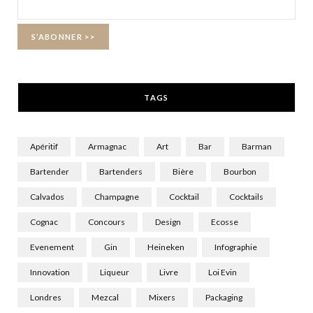
o
t
g
o
t
r
k
e
a
r
m
TAGS
)
Apéritif
Armagnac
Art
Bar
Barman
Bartender
Bartenders
Bière
Bourbon
Calvados
Champagne
Cocktail
Cocktails
Cognac
Concours
Design
Ecosse
Evenement
Gin
Heineken
Infographie
Innovation
Liqueur
Livre
Loi Evin
Londres
Mezcal
Mixers
Packaging