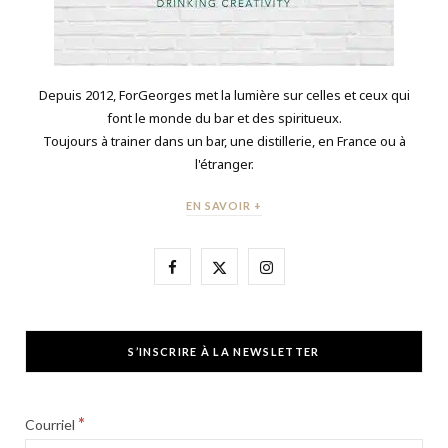
Depuis 2012, ForGeorges met la lumière sur celles et ceux qui
font le monde du bar et des spiritueux.
Toujours à trainer dans un bar, une distillerie, en France ou à
l'étranger.
EN SAVOIR +
F
X
I
a
(
n
c
T
s
S’INSCRIRE À LA NEWSLETTER
e
w
t
b
i
a
*
Courriel